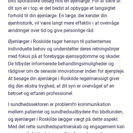
blot sporadiske besøg hos en øjenlæge. For at sikre at
dit syn er i top, er det bedst at opbygge et langsigtet
forhold til din øjenlæge. En læge, der kender din
øjenhistorik, vil være langt mere effektiv i at overvåge
ændringer over tid og give personlige råd.
Øjenlæger i Roskilde tager hensyn til patienternes
individuelle behov og understøtter deres retningslinjer
med fokus på at forebygge øjensygdomme og skader.
De tilbyder informerede behandlingsmuligheder og
rådgiver om de seneste innovationer inden for øjenpleje.
At besøge din øjenlæge i Roskilde regelmæssigt giver
dig den ekstra tryghed, at dit syn er overvåget af en
betroet og erfaren professionel.
I sundhedssektoren er problemfri kommunikation
mellem patienter og sundhedsudbydere rho bbdtunden,
og øjenlæger i Roskilde lægger vægt på dette aspekt.
Med det rette sundhedspartnerskab og engagement kan