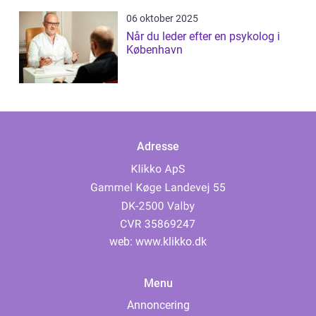
06 oktober 2025
Når du leder efter en psykolog i
København
Adresse
web:
www.klikko.dk
Menu
Annoncering