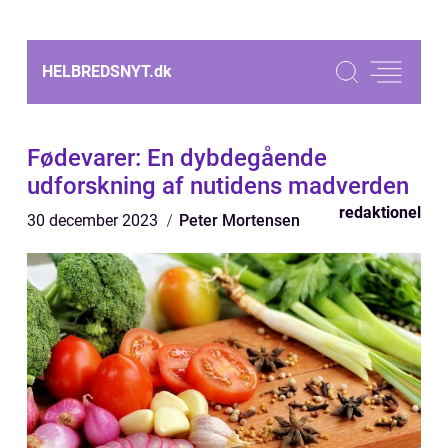
HELBREDSNYT.
dk
Fødevarer: En dybdegående
udforskning af nutidens madverden
redaktionel
30 december 2023
Peter Mortensen