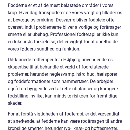
Fødderne er et af de mest belastede områder i vores
krop. Hver dag transporterer de vores vægt og tillader os
at bevæge os omkring. Desværre bliver fodpleje ofte
overset, indtil problemerne bliver alvorlige og forårsager
smerte eller ubehag. Professionel fodterapi er ikke kun
en luksuriøs forkælelse; det er vigtigt for at opretholde
vores fødders sundhed og funktion.
Uddannede fodterapeuter i Højbjerg anvender deres
ekspertise til at behandle et væld af fodrelaterede
problemer, herunder neglesvamp, hård hud, hælsporer
og foddeformationer som hammertæer. De arbejder
også forebyggende ved at rette ubalancer og korrigere
fodstilling, hvilket kan mindske risikoen for fremtidige
skader.
For at forstå vigtigheden af fodterapi, er det væsentligt
at anerkende, at fødderne kan være rodårsagen til andre
kropslige smerter, herunder ryg-, knæ- og hoftesmerter.