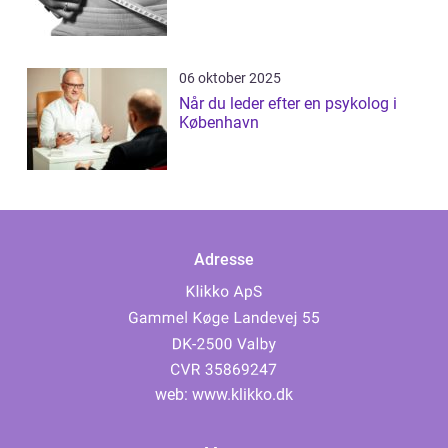
06 oktober 2025
Når du leder efter en psykolog i
København
Adresse
web:
www.klikko.dk