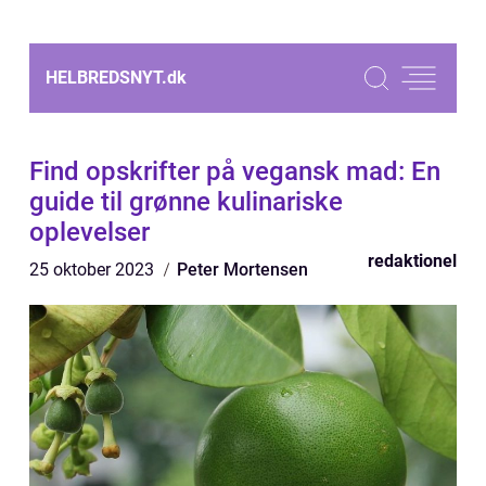
HELBREDSNYT.
dk
Find opskrifter på vegansk mad: En
guide til grønne kulinariske
oplevelser
redaktionel
25 oktober 2023
Peter Mortensen