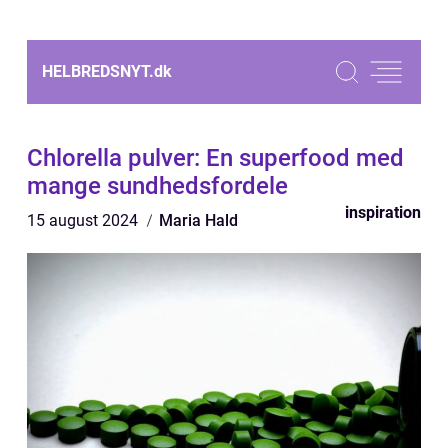
HELBREDSNYT.
dk
Chlorella pulver: En superfood med
mange sundhedsfordele
inspiration
15 august 2024
Maria Hald