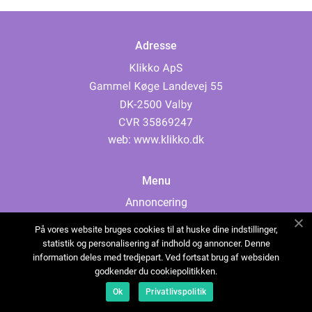
Adresse
web:
www.klikko.dk
Menu
Annoncering
Om os
På vores website bruges cookies til at huske dine indstillinger,
Cookies
statistik og personalisering af indhold og annoncer. Denne
information deles med tredjepart. Ved fortsat brug af websiden
Kontakt os
godkender du cookiepolitikken.
Sitemap
Ok
Privatlivspolitik