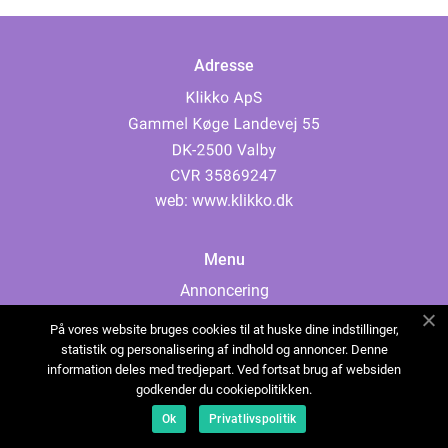
Adresse
web:
www.klikko.dk
Menu
Annoncering
Om os
På vores website bruges cookies til at huske dine indstillinger,
Cookies
statistik og personalisering af indhold og annoncer. Denne
information deles med tredjepart. Ved fortsat brug af websiden
Kontakt os
godkender du cookiepolitikken.
Sitemap
Ok
Privatlivspolitik