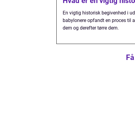
Hvad er en vigtig hist
En vigtig historisk begivenhed i u
babylonere opfandt en proces til
dem og derefter tørre dem.
Få