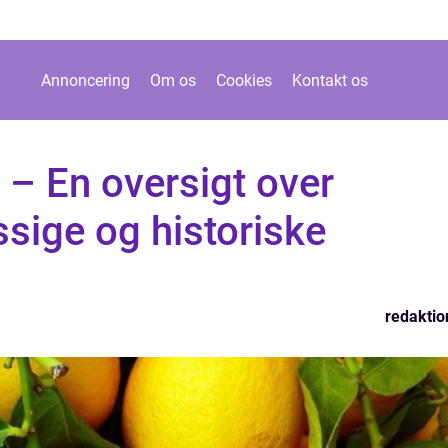
Annoncering
Om os
Cookies
Kontakt os
r – En oversigt over
ige og historiske
redaktio