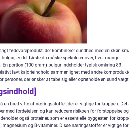
ngsrigt fødevareprodukt, der kombinerer sundhed med en skøn sm
il bulgur, er det første du måske spekulerer over, hvor mange
kt. En portion (100 gram) bulgur indeholder typisk omkring 83
et relativt lavt kalorieindhold sammenlignet med andre kornprodukte
for personer, der ønsker at tabe sig eller opretholde en sund vægt
gsindhold]
 en bred vifte af næringsstoffer, der er vigtige for kroppen. Det 
ælper med fordøjelsen og kan reducere risikoen for forstoppelse og
deholder også proteiner, som er essentielle byggesten for kropp
, magnesium og B-vitaminer. Disse næringsstoffer er vigtige for