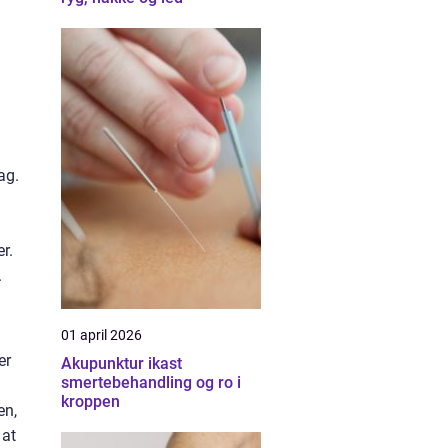
ag.
r.
.
01 april 2026
er
Akupunktur ikast
smertebehandling og ro i
kroppen
en,
 at