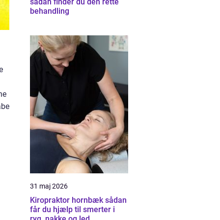
sådan finder du den rette
behandling
e
ne
abe
31 maj 2026
Kiropraktor hornbæk sådan
får du hjælp til smerter i
ryg, nakke og led