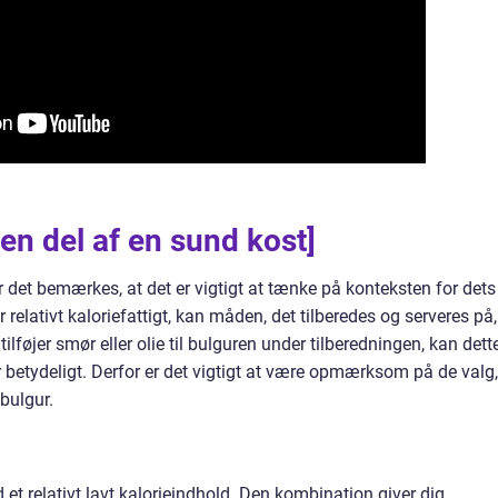
en del af en sund kost]
r det bemærkes, at det er vigtigt at tænke på konteksten for dets
relativt kaloriefattigt, kan måden, det tilberedes og serveres på,
lføjer smør eller olie til bulguren under tilberedningen, kan dett
etydeligt. Derfor er det vigtigt at være opmærksom på de valg,
 bulgur.
et relativt lavt kalorieindhold. Den kombination giver dig