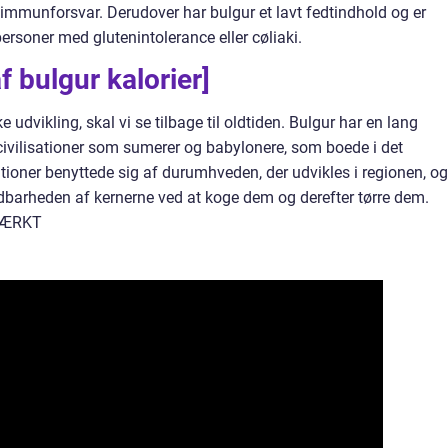
immunforsvar. Derudover har bulgur et lavt fedtindhold og er
l personer med glutenintolerance eller cøliaki.
f bulgur kalorier]
ke udvikling, skal vi se tilbage til oldtiden. Bulgur har en lang
 civilisationer som sumerer og babylonere, som boede i det
ationer benyttede sig af durumhveden, der udvikles i regionen, og
ldbarheden af kernerne ved at koge dem og derefter tørre dem.
TÆRKT