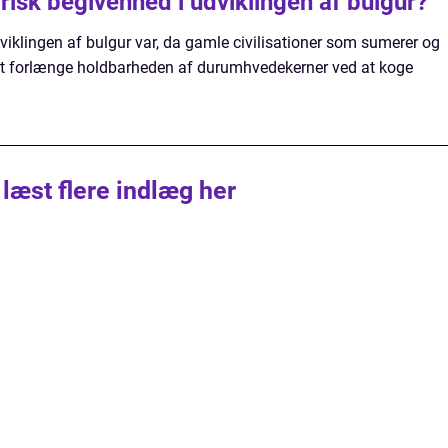
orisk begivenhed i udviklingen af bulgur?
dviklingen af bulgur var, da gamle civilisationer som sumerer og
 at forlænge holdbarheden af durumhvedekerner ved at koge
 læst flere indlæg her