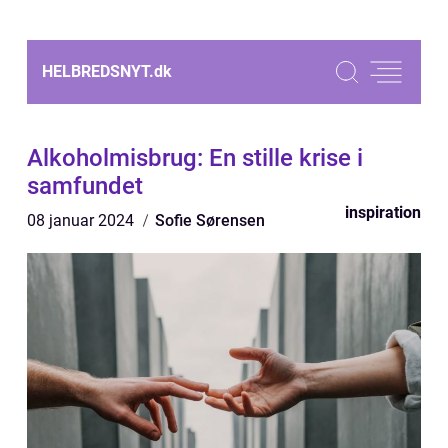
HELBREDSNYT.
dk
Alkoholmisbrug: En stille krise i
samfundet
inspiration
08 januar 2024
Sofie Sørensen